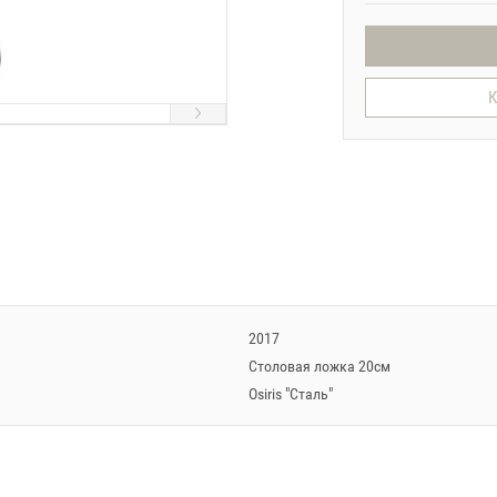
К
2017
Cтоловая ложка 20см
Osiris "Сталь"