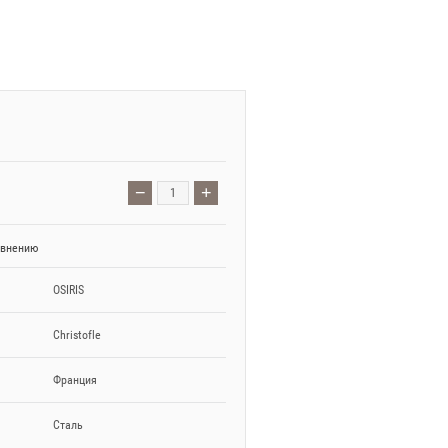
−
+
авнению
OSIRIS
Christofle
Франция
Сталь